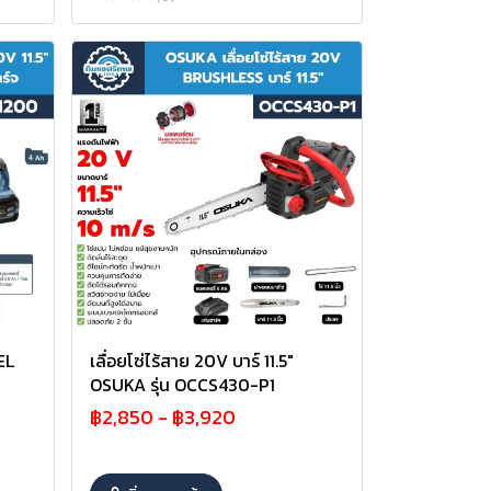
EL
เลื่อยโซ่ไร้สาย 20V บาร์ 11.5"
OSUKA รุ่น OCCS430-P1
฿2,850
-
฿3,920