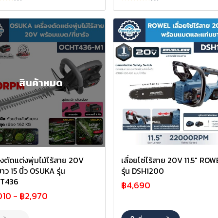
สินค้าหมด
่องตัดแต่งพุ่มไม้ไร้สาย 20V
เลื่อยโซ่ไร้สาย 20V 11.5" ROW
าว 15 นิ้ว OSUKA รุ่น
รุ่น DSH1200
T436
฿4,690
010
-
฿2,970