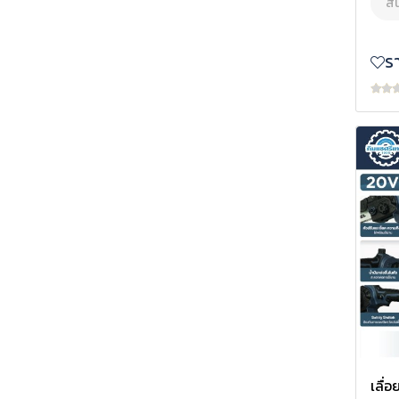
สิ
อุปกรณ์ป้องกัน
ไส้กรอง
เคมีภัณฑ์และกาว
ไส้กรองน้ำมันเครื่อง
ร
ไส้กรองโซล่า
กรองไฮดรอลิค
กรองอากาศ
เลื่