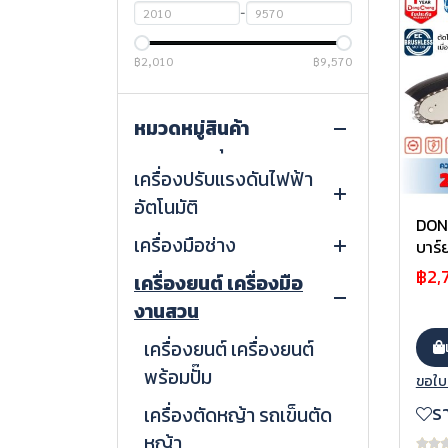
-
สินค้าทั้งหมด
ปั๊มน้ำ
฿2,010
฿9,570
เครื่องปั่นไฟ
ปั๊มบาดาล ปั๊มซับเมอร์ส
หมวดหมู่สินค้า
ปั๊มลม และ อุปกรณ์ลม
ปั๊มไฟฟ้า
เครื่องปั่นไฟเบนซิน
เครื่องปรับแรงดันไฟฟ้า
ปั๊มอัตโนมัติ
เครื่องปั่นไฟดีเซล
ปั๊มลมสายพาน
อัตโนมัติ
ไดโว่ ปั๊มจุ่ม
ไดนาโมปั่นไฟเพลาลอย
ปั๊มลมโรตารี่
DONG
เครื่องมือช่าง
ระบบเซอร์โว
บาร์
ปั๊มลมออยล์ฟรี
฿2,
เครื่องยนต์ เครื่องมือ
ระบบรีเลย์
เครื่องมือไฟฟ้า (Power
อุปกรณ์ลม
งานสวน
Tools)
ระบบไทริสเตอร์
อุปกรณ์จัดเก็บ
เครื่องยนต์ เครื่องยนต์
เครื่องปรับแรงดันไฟฟ้า 3
พร้อมปั๊ม
ขอใบ
เฟส
เครื่องมือขันยึด
ร
เครื่องตัดหญ้า รถเข็นตัด
เครื่องมือวัด
หญ้า