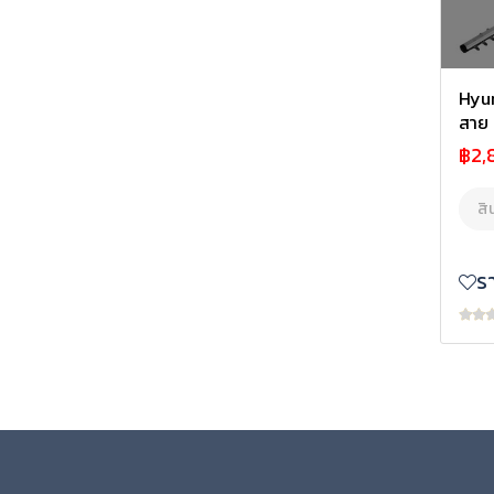
Hyund
สาย 
฿2,
สิ
ร