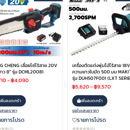
 CHENG เลื่อยโซ่ไร้สาย 20V
เครื่องตัดแต่งพุ่มไม้ไร้สาย 18V
ยาว 8" รุ่น DCML20081
ความยาวใบมีด 500 มม MAKI
รุ่น DUH507F001 (LXT SERI
710
-
฿4,090
฿5,620
-
฿9,570
เพิ่มลงตะกร้า
เพิ่มลงตะกร้า
เสนอราคา
ขอใบเสนอราคา
ายการโปรด
รายการโปรด
(0)
(0)