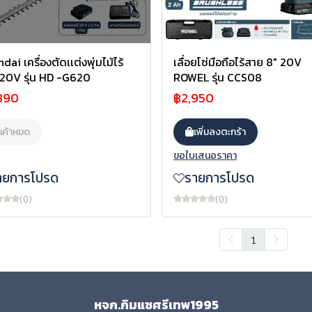
ai เครื่องตัดเเต่งพุ่มไม้ไร้
เลื่อยโซ่มือถือไร้สาย 8" 20V
20V รุ่น HD -G620
ROWEL รุ่น CCS08
890
฿2,950
นค้าหมด
เพิ่มลงตะกร้า
ขอใบเสนอราคา
ายการโปรด
รายการโปรด
(0)
(0)
1
หจก.กิมแซศรีเทพ1995