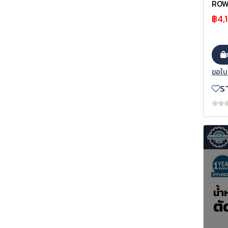
ROW
฿4,
ขอใบ
ร