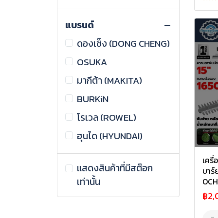
อุปกรณ์ ขัด ตัด เจียร์
เครื่องพ่นยา ถังพ่นยาแบต
แบรนด์
อุปกรณ์เจาะ
เครื่องตัดแต่งกิ่ง
ดองเช็ง (DONG CHENG)
เครื่องมือช่างอื่นๆ
เครื่องเป่าลม เป่าใบไม้
OSUKA
เครื่องมืองานสวนอื่นๆ
มากีต้า (MAKITA)
เครื่องมือทำความสะอาด
BURKiN
เครื่องเชื่อมและอุปกรณ์
เครื่องฉีดน้ำแรงดันสูง
โรเวล (ROWEL)
เชื่อม
ฮุนได (HYUNDAI)
อุปกรณ์ไฟฟ้า
เครื่องเชื่อม ตู้เชื่อม
โซล่าร์เซลล์
เครื่องตัดพลาสม่า
เครื
แสดงสินค้าที่มีสต๊อก
บาร์ย
มอเตอร์ไฟฟ้า
อุปกรณ์เชื่อม
เท่านั้น
OCH
เครื่องมือก่อสร้าง
มอเตอร์ 1 เฟส
฿2,
อะไหล่รถ