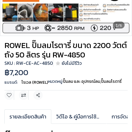
1/6
ROWEL ปั๊มลมโรตารี่ ขนาด 2200 วัตต์
ถัง 50 ลิตร รุ่น RW-4850
SKU : RW-CE-AC-4850
ยังไม่มีรีวิว
฿7,200
หมวดหมู่:
ปั๊มลม และ อุปกรณ์ลม
,
ปั๊มลมโรตารี่
แบรนด์:
โรเวล (ROWEL)
แชร์
รายละเอียดสินค้า
วิดีโอ & คู่มือการใช้งาน
การจัดส่ง