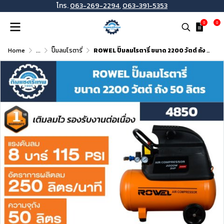
โทร.
063-269-2294
,
063-391-5353
0
0
Home
...
ปั๊มลมโรตารี่
ROWEL ปั๊มลมโรตารี่ ขนาด 2200 วัตต์ ถัง 50 ลิตร รุ่น RW-4850