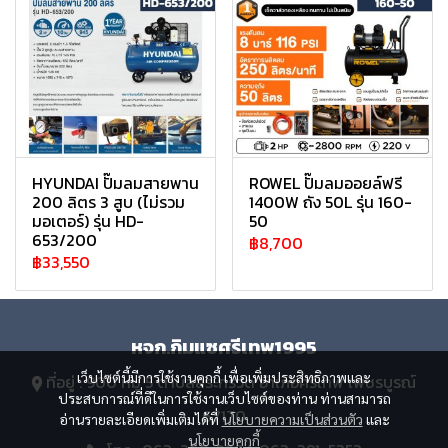
HYUNDAI ปั๊มลมสายพาน
ROWEL ปั๊มลมออยล์ฟรี
200 ลิตร 3 สูบ (ไม่รวม
1400W ถัง 50L รุ่น 160-
มอเตอร์) รุ่น HD-
50
653/200
฿8,700
฿33,550
หจก.กิมแซศรีเทพ1995
เว็บไซต์นี้มีการใช้งานคุกกี้ เพื่อเพิ่มประสิทธิภาพและ
ที่อยู่ : 900 หมู่ 5 ตำบลสระกรวด อำเภอศรีเทพ เพชรบูรณ์
ประสบการณ์ที่ดีในการใช้งานเว็บไซต์ของท่าน ท่านสามารถ
67170
อ่านรายละเอียดเพิ่มเติมได้ที่
นโยบายความเป็นส่วนตัว
และ
นโยบายคุกกี้