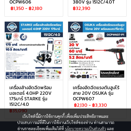
OCPW606
380V รุ่น 1512C/4.0T
฿1,350
-
฿2,180
฿32,390
เครื่องล้างอัดฉีดพร้อม
เครื่องอัดฉีดแรงดันสูงไร้
มอเตอร์ 4.0HP 220V
สาย 20V OSUKA รุ่น
175บาร์ STARKE รุ่น
OCPW607
1512C/4.0
฿2,130
-
฿3,330
฿35,090
เว็บไซต์นี้มีการใช้งานคุกกี้ เพื่อเพิ่มประสิทธิภาพและ
ประสบการณ์ที่ดีในการใช้งานเว็บไซต์ของท่าน ท่านสามารถ
อ่านรายละเอียดเพิ่มเติมได้ที่
นโยบายความเป็นส่วนตัว
และ