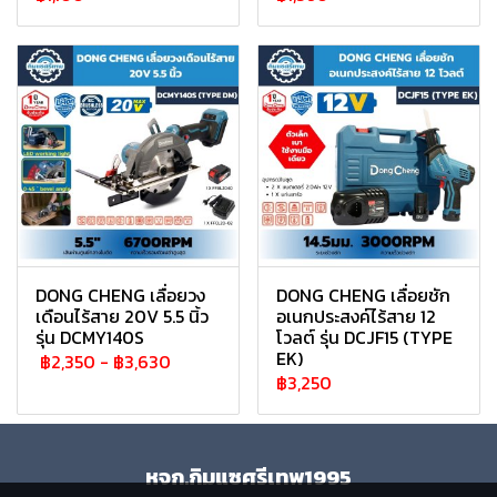
DONG CHENG เลื่อยวง
DONG CHENG เลื่อยชัก
เดือนไร้สาย 20V 5.5 นิ้ว
อเนกประสงค์ไร้สาย 12
รุ่น DCMY140S
โวลต์ รุ่น DCJF15 (TYPE
EK)
฿2,350
-
฿3,630
฿3,250
หจก.กิมแซศรีเทพ1995