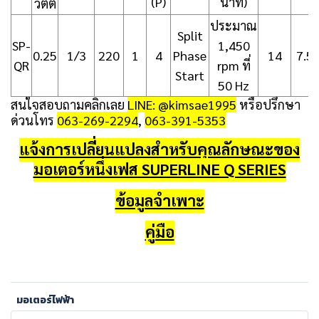
(P)
นาที)
วัตต์
ประมาณ
Split
SP-
1,450
0.25
1/3
220
1
4
Phase
14
7.5
QR
rpm ที่
Start
50 Hz
สนใจสอบถามคลิกเลย
LINE: @kimsae1995
หรือปรึกษา
ด่วนโทร
063-269-2294
,
063-391-5353
แจ้งการเปลี่ยนแปลงสำหรับคุณลักษณะของ
มอเตอร์หนึ่งเฟส SUPERLINE Q SERIES
ข้อมูลจำเพาะ
คู่มือ
มอเตอร์ไฟฟ้า