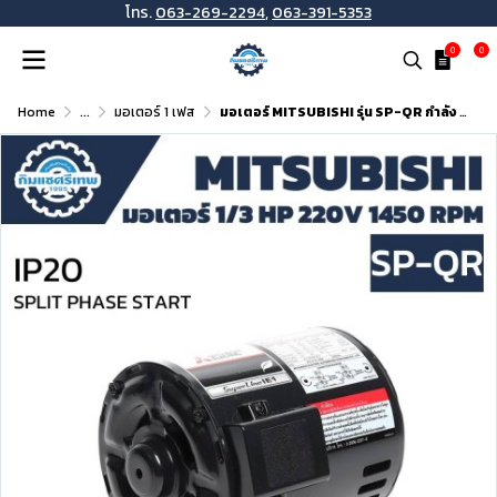
โทร.
063-269-2294
,
063-391-5353
0
0
Home
...
มอเตอร์ 1 เฟส
มอเตอร์ MITSUBISHI รุ่น SP-QR กำลัง 1/3 HP (0.25 KW) 1 เฟส 220 โวลต์ 4 โพล 2 สาย IP20 ความเร็วรอบ 1450 RPM