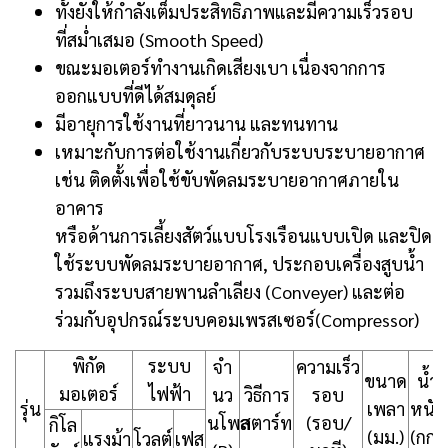
ทั้งยังให้กำลังเต็มประสิทธิภาพและมีความเร็วรอบ
ที่สม่ำเสมอ (Smooth Speed)
ขณะมอเตอร์ทำงานเกิดเสียงเบา เนื่องจากการ
ออกแบบที่ดีได้สมดุลย์
มีอายุการใช้งานที่ยาวนาน และทนทาน
เหมาะกับการต่อใช้งานเกี่ยวกับระบบระบายอากาศ
เช่น ติดตั้งเพื่อใช้ขับพัดลมระบายอากาศภายใน
อาคาร
หรือด้านการเลี้ยงสัตว์แบบโรงเรือนแบบเปิด และปิด
ใช้ระบบพัดลมระบายอากาศ, ประกอบเครื่องสูบน้ำ
รวมถึงระบบสายพานลำเลียง (Conveyer) และต่อ
ร่วมกับอุปกรณ์ระบบคอมเพรสเซอร์(Compressor)
พิกัด
ระบบ
จำ
ความเร็ว
ขนาด
น้ำ
มอเตอร์
ไฟฟ้า
นว
วิธีการ
รอบ
รุ่น
เพลา
หนัก
นโพล
สตาร์ท
(รอบ/
กิโล
(มม.)
(กก.)
แรงม้า
โวลต์
เฟส