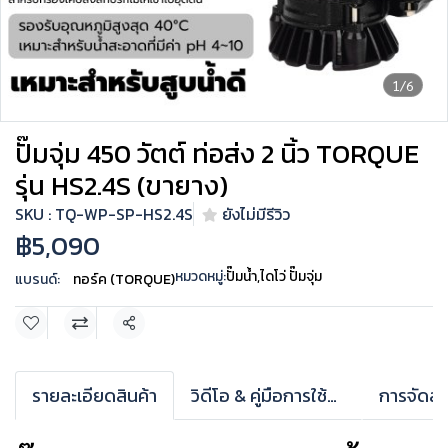
1/6
ปั๊มจุ่ม 450 วัตต์ ท่อส่ง 2 นิ้ว TORQUE
รุ่น HS2.4S (ขายาง)
SKU : TQ-WP-SP-HS2.4S
ยังไม่มีรีวิว
฿5,090
หมวดหมู่:
ปั๊มน้ำ
,
ไดโว่ ปั๊มจุ่ม
แบรนด์:
ทอร์ค (TORQUE)
แชร์
รายละเอียดสินค้า
วิดีโอ & คู่มือการใช้งาน
การจัดส่ง