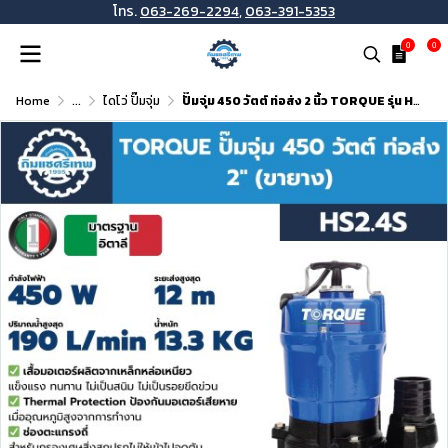
โทร.
063-269-2294
,
063-391-5353
0
0
Home
...
ไดโว่ ปั๊มจุ่ม
ปั๊มจุ่ม 450 วัตต์ ท่อส่ง 2 นิ้ว TORQUE รุ่น HS2.4S (ขายาง)