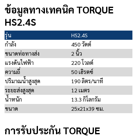
ข้อมูลทางเทคนิค TORQUE
HS2.4S
รุ่น
HS2.4S
กำลัง
450 วัตต์
ขนาดท่อทางส่ง
2 นิ้ว
แรงดันไฟฟ้า
220 โวลต์
ความถี่
50 เฮิรตซ์
ปริมาณน้ำสูงสุด
190 ลิตร/นาที
ระยะส่งสูงสุด
12 เมตร
น้ำหนัก
13.3 กิโลกรัม
ขนาด
25x21x39 ซม.
การรับประกัน TORQUE