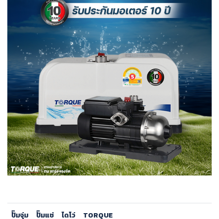
ปั๊มจุ่ม
ปั๊มแช่
ไดโว่
TORQUE