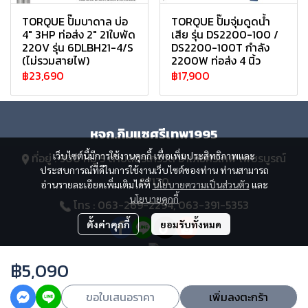
TORQUE ปั๊มบาดาล บ่อ
TORQUE ปั๊มจุ่มดูดน้ำ
4" 3HP ท่อส่ง 2" 21ใบพัด
เสีย รุ่น DS2200-100 /
220V รุ่น 6DLBH21-4/S
DS2200-100T กำลัง
(ไม่รวมสายไฟ)
2200W ท่อส่ง 4 นิ้ว
฿23,690
฿17,900
หจก.กิมแซศรีเทพ1995
เว็บไซต์นี้มีการใช้งานคุกกี้ เพื่อเพิ่มประสิทธิภาพและ
ที่อยู่ : 900 หมู่ 5 ตำบลสระกรวด อำเภอศรีเทพ เพชรบูรณ์
ประสบการณ์ที่ดีในการใช้งานเว็บไซต์ของท่าน ท่านสามารถ
67170
อ่านรายละเอียดเพิ่มเติมได้ที่
นโยบายความเป็นส่วนตัว
และ
นโยบายคุกกี้
โทร : 063-269-2294, 063-391-5353
ตั้งค่าคุกกี้
ยอมรับทั้งหมด
฿5,090
Copyright 2023 | All Rights Reserved | Powered by MWE
ขอใบเสนอราคา
เพิ่มลงตะกร้า