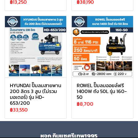
฿13,250
฿38,190
HYUNDAI ปั๊มลมสายพาน
ROWEL ปั๊มลมออยล์ฟรี
200 ลิตร 3 สูบ (ไม่รวม
1400W ถัง 50L รุ่น 160-
มอเตอร์) รุ่น HD-
50
653/200
฿8,700
฿33,550
หจก.กิมแซศรีเทพ1995