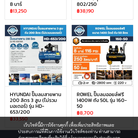
8 บาร์
802/250
฿13,250
฿38,190
HYUNDAI ปั๊มลมสายพาน
ROWEL ปั๊มลมออยล์ฟรี
200 ลิตร 3 สูบ (ไม่รวม
1400W ถัง 50L รุ่น 160-
มอเตอร์) รุ่น HD-
50
653/200
฿8,700
฿33,550
เว็บไซต์นี้มีการใช้งานคุกกี้ เพื่อเพิ่มประสิทธิภาพและ
ประสบการณ์ที่ดีในการใช้งานเว็บไซต์ของท่าน ท่านสามารถ
อ่านรายละเอียดเพิ่มเติมได้ที่
นโยบายความเป็นส่วนตัว
และ