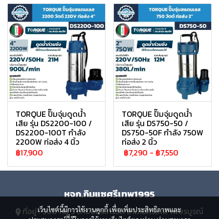
TORQUE ปั๊มจุ่มดูดน้ำ
TORQUE ปั๊มจุ่มดูดน้ำ
เสีย รุ่น DS2200-100 /
เสีย รุ่น DS750-50 /
DS2200-100T กำลัง
DS750-50F กำลัง 750W
2200W ท่อส่ง 4 นิ้ว
ท่อส่ง 2 นิ้ว
฿17,900
฿7,290
-
฿7,550
หจก.กิมแซศรีเทพ1995
เว็บไซต์นี้มีการใช้งานคุกกี้ เพื่อเพิ่มประสิทธิภาพและ
ที่อยู่ : 900 หมู่ 5 ตำบลสระกรวด อำเภอศรีเทพ เพชรบูรณ์