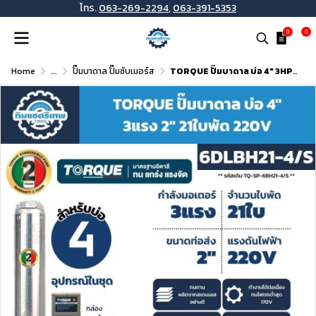
โทร.
063-269-2294
,
063-391-5353
0
0
Home
...
ปั๊มบาดาล ปั๊มซับเมอร์ส
TORQUE ปั๊มบาดาล บ่อ 4" 3HP ท่อส่ง 2" 21ใบพัด 220V รุ่น 6DLBH21-4/S (ไม่รวมสายไฟ)