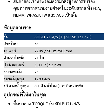
สินค้าของเรามาพร้อมด้วยมาตรฐานการรับรอง
คุณภาพจากหน่วยงานต่างๆในระดับสากล ทั้ง FDA,
NEMA, WRAS,KTW และ ACS เป็นต้น
ข้อมูลจำเพาะ
รุ่น
6DBLH21-4/S (TQ-SP-6BH21-4/S)
สำหรับบ่อ
4"
มอเตอร์
220V / 50Hz 2900rpm
จำนวนใบพัด
21 ใบ
กำลังมอเตอร์
3.0 HP (2.2 KW)
ขนาดท่อส่ง
2"
ระยะส่งสูงสุด
128 เมตร
ปริมาณน้ำสูงสุด
8.1 คิว/ชั่วโมง (135 ลิตร/นาที)
อุปกรณ์ที่ให้มาในชุด
ปั๊มบาดาล TORQUE รุ่น 6DLBH21-4/S