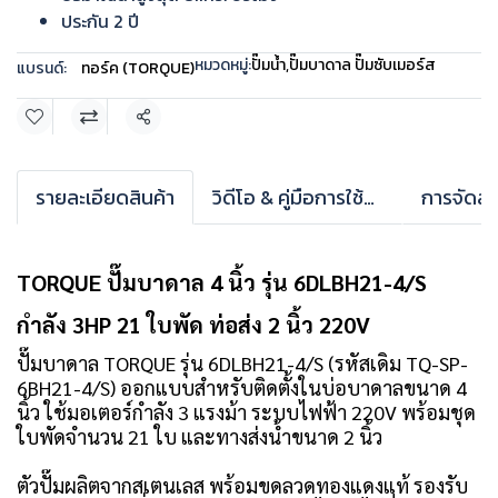
ประกัน 2 ปี
หมวดหมู่:
ปั๊มน้ำ
,
ปั๊มบาดาล ปั๊มซับเมอร์ส
แบรนด์:
ทอร์ค (TORQUE)
แชร์
รายละเอียดสินค้า
วิดีโอ & คู่มือการใช้งาน
การจัดส่ง
TORQUE ปั๊มบาดาล 4 นิ้ว รุ่น 6DLBH21-4/S
กำลัง 3HP 21 ใบพัด ท่อส่ง 2 นิ้ว 220V
ปั๊มบาดาล TORQUE รุ่น 6DLBH21-4/S (รหัสเดิม TQ-SP-
6BH21-4/S) ออกแบบสำหรับติดตั้งในบ่อบาดาลขนาด 4
นิ้ว ใช้มอเตอร์กำลัง 3 แรงม้า ระบบไฟฟ้า 220V พร้อมชุด
ใบพัดจำนวน 21 ใบ และทางส่งน้ำขนาด 2 นิ้ว
ตัวปั๊มผลิตจากสเตนเลส พร้อมขดลวดทองแดงแท้ รองรับ