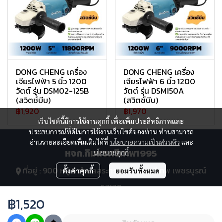
DONG CHENG เครื่อง
DONG CHENG เครื่อง
เจียรไฟฟ้า 5 นิ้ว 1200
เจียรไฟฟ้า 6 นิ้ว 1200
วัตต์ รุ่น DSM02-125B
วัตต์ รุ่น DSM150A
(สวิตช์บีบ)
(สวิตช์บีบ)
฿1,920
฿1,970
เว็บไซต์นี้มีการใช้งานคุกกี้ เพื่อเพิ่มประสิทธิภาพและ
ประสบการณ์ที่ดีในการใช้งานเว็บไซต์ของท่าน ท่านสามารถ
อ่านรายละเอียดเพิ่มเติมได้ที่
นโยบายความเป็นส่วนตัว
และ
หจก.กิมแซศรีเทพ1995
นโยบายคุกกี้
ที่อยู่ : 900 หมู่ 5 ตำบลสระกรวด อำเภอศรีเทพ เพชรบูรณ์
ตั้งค่าคุกกี้
ยอมรับทั้งหมด
67170
฿1,520
โทร : 063-269-2294, 063-391-5353