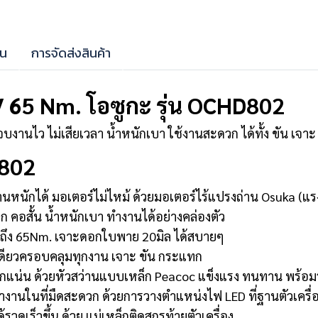
าน
การจัดส่งสินค้า
 65 Nm. โอซูกะ รุ่น OCHD802
านไว ไม่เสียเวลา น้ำหนักเบา ใช้งานสะดวก ได้ทั้ง ขัน เจาะ 
D802
นหนักได้ มอเตอร์ไม่ไหม้ ด้วยมอเตอร์ไร้แปรงถ่าน Osuka (แร
ก คอสั้น น้ำหนักเบา ทำงานได้อย่างคล่องตัว
สูงถึง 65Nm. เจาะดอกใบพาย 20มิล ได้สบายๆ
วเดียวครอบคลุมทุกงาน เจาะ ขัน กระแทก
ดอกแน่น ด้วยหัวสว่านแบบเหล็ก Peacoc แข็งแรง ทนทาน พร้อ
ทำงานในที่มืดสะดวก ด้วยการวางตำแหน่งไฟ LED ที่ฐานตัวเครื่
วดเร็วขึ้น ด้วย แม่เหล็กติดสกรูท้ายตัวเครื่อง