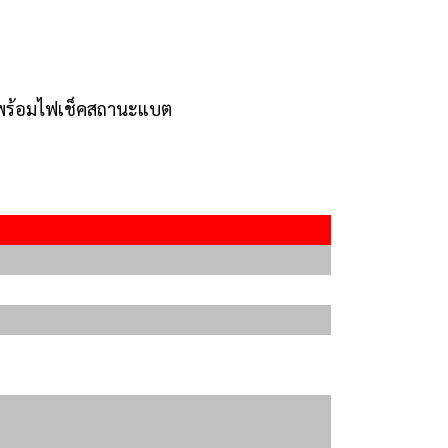
ูง พร้อมไฟเช็คสถานะแบต