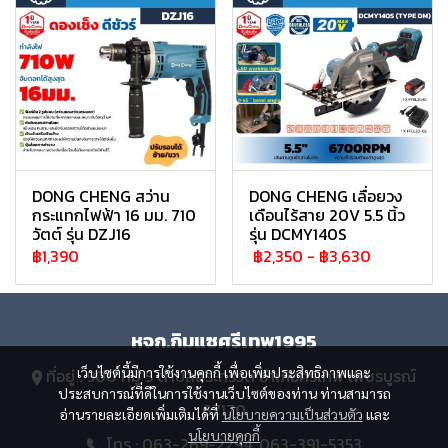
DONG CHENG สว่าน
DONG CHENG เลื่อยวง
กระแทกไฟฟ้า 16 มม. 710
เดือนไร้สาย 20V 5.5 นิ้ว
วัตต์ รุ่น DZJ16
รุ่น DCMY140S
฿1,390
฿2,350
-
฿3,630
หจก.กิมแซศรีเทพ1995
เว็บไซต์นี้มีการใช้งานคุกกี้ เพื่อเพิ่มประสิทธิภาพและ
ที่อยู่ : 900 หมู่ 5 ตำบลสระกรวด อำเภอศรีเทพ เพชรบูรณ์
ประสบการณ์ที่ดีในการใช้งานเว็บไซต์ของท่าน ท่านสามารถ
67170
อ่านรายละเอียดเพิ่มเติมได้ที่
นโยบายความเป็นส่วนตัว
และ
นโยบายคุกกี้
โทร : 063-269-2294, 063-391-5353