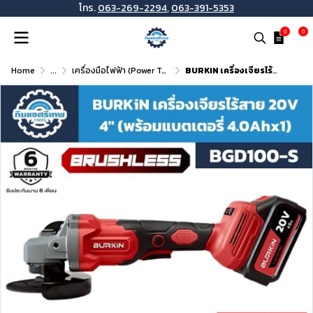
โทร.
063-269-2294
,
063-391-5353
0
0
Home
...
เครื่องมือไฟฟ้า (Power Tools)
BURKiN เครื่องเจียรไร้สาย 20V 4" รุ่น BGD100-S