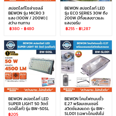
สปอตไลท์โซล่าเซลล์
BEWON สปอตไลท์ LED
BEWON รุ่น MICRO 3
รุ่น ECO SERIES 30W ถึง
แสง (100W / 200W) |
200W มีทั้งแสงขาวและ
สว่าง ทนทาน
แสงวอร์ม
฿380
-
฿480
฿255
-
฿1,287
BEWON สปอตไลท์ LED
BEWON โคมไฟถนนขั้ว
SUPER LIGHT 50 วัตต์
E.27 พร้อมเซนเซอร์
(เดย์ไลท์) รุ่น BW-50SL
สวิตช์แสงแดด รุ่น BW-
SL001 (เฉพาะโคมยังไม่
฿205