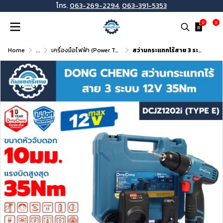
โทร.
063-269-2294
,
063-391-5353
0
0
Home
...
เครื่องมือไฟฟ้า (Power Tools)
สว่านกระแทกไร้สาย 3 ระบบ 12 โวลต์ DONG CHENG รุ่น DCJZ1202i (TYPE E)