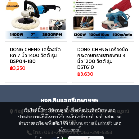
DONG CHENG เครื่องขัด
DONG CHENG เครื่องขัด
เงา 7 นิ้ว 1400 วัตต์ รุ่น
กระดาษทรายสายพาน 4
DSP04-180
นิ้ว 1200 วัตต์ รุ่น
DST610
฿3,250
฿3,630
หจก.กิมแซศรีเทพ1995
เว็บไซต์นี้มีการใช้งานคุกกี้ เพื่อเพิ่มประสิทธิภาพและ
ที่อยู่ : 900 หมู่ 5 ตำบลสระกรวด อำเภอศรีเทพ เพชรบูรณ์
ประสบการณ์ที่ดีในการใช้งานเว็บไซต์ของท่าน ท่านสามารถ
67170
อ่านรายละเอียดเพิ่มเติมได้ที่
นโยบายความเป็นส่วนตัว
และ
นโยบายคุกกี้
โทร : 063-269-2294, 063-391-5353