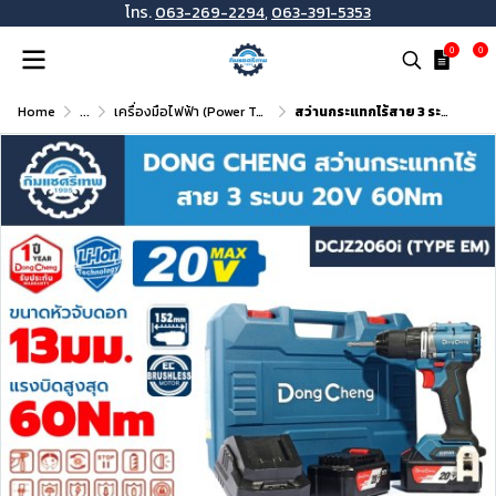
โทร.
063-269-2294
,
063-391-5353
0
0
Home
...
เครื่องมือไฟฟ้า (Power Tools)
สว่านกระแทกไร้สาย 3 ระบบ 20 โวลต์ DONG CHENG รุ่น DCJZ2060i