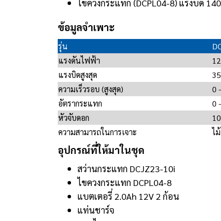
ไขควงกระแทก (DCPL04-8) แรงบิด 140
ข้อมูลจำเพาะ
รุ่น
DC
แรงดันไฟฟ้า
12
แรงบิดสูงสุด
35
ความเร็วรอบ (สูงสุด)
0 
อัตรากระแทก
0 
หัวจับดอก
10
ความสามารถในการเจาะ
ไม
อุปกรณ์ที่ให้มาในชุด
สว่านกระแทก DCJZ23-10i
ไขควงกระแทก DCPL04-8
แบตเตอรี่ 2.0Ah 12V 2 ก้อน
แท่นชาร์จ