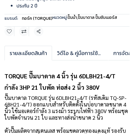
ประกัน 2 ปี
หมวดหมู่:
ปั๊มน้ำ
,
ปั๊มบาดาล ปั๊มซับเมอร์ส
แบรนด์:
ทอร์ค (TORQUE)
แชร์
รายละเอียดสินค้า
วิดีโอ & คู่มือการใช้งาน
การจัดส่ง
TORQUE ปั๊มบาดาล 4 นิ้ว รุ่น 6DLBH21-4/T
กำลัง 3HP 21 ใบพัด ท่อส่ง 2 นิ้ว 380V
ปั๊มบาดาล TORQUE รุ่น 6DLBH21-4/T (รหัสเดิม TQ-SP-
6BH21-4/T) ออกแบบสำหรับติดตั้งในบ่อบาดาลขนาด 4
นิ้ว ใช้มอเตอร์กำลัง 3 แรงม้า ระบบไฟฟ้า 380V พร้อมชุด
ใบพัดจำนวน 21 ใบ และทางส่งน้ำขนาด 2 นิ้ว
ตัวปั๊มผลิตจากสเตนเลส พร้อมขดลวดทองแดงแท้ รองรับ