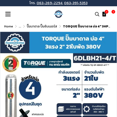
โทร.
063-269-2294
,
063-391-5353
0
0
Home
...
ปั๊มบาดาล ปั๊มซับเมอร์ส
TORQUE ปั๊มบาดาล บ่อ 4" 3HP ท่อส่ง 2" 21ใบพัด 380V รุ่น 6DLBH21-4/T (ไม่รวมสายไฟ)