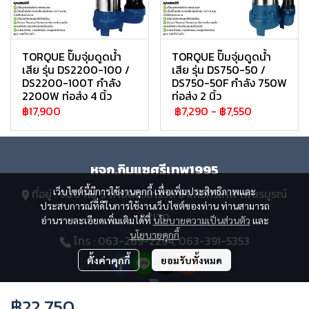
TORQUE ปั๊มจุ่มดูดน้ำ
TORQUE ปั๊มจุ่มดูดน้ำ
เสีย รุ่น DS2200-100 /
เสีย รุ่น DS750-50 /
DS2200-100T กำลัง
DS750-50F กำลัง 750W
2200W ท่อส่ง 4 นิ้ว
ท่อส่ง 2 นิ้ว
฿17,900
฿7,290
-
฿7,550
หจก.กิมแซศรีเทพ1995
เว็บไซต์นี้มีการใช้งานคุกกี้ เพื่อเพิ่มประสิทธิภาพและ
ที่อยู่ : 900 หมู่ 5 ตำบลสระกรวด อำเภอศรีเทพ เพชรบูรณ์
ประสบการณ์ที่ดีในการใช้งานเว็บไซต์ของท่าน ท่านสามารถ
67170
อ่านรายละเอียดเพิ่มเติมได้ที่
นโยบายความเป็นส่วนตัว
และ
นโยบายคุกกี้
โทร : 063-269-2294, 063-391-5353
ตั้งค่าคุกกี้
ยอมรับทั้งหมด
฿22,750