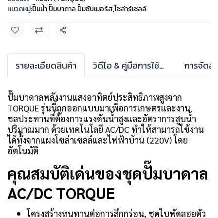
หมวดหมู่:
ปั๊มน้ำ
,
ปั๊มบาดาล ปั๊มซับเมอร์ส
,
โซล่าร์เซลล์
แชร์
รายละเอียดสินค้า
วิดีโอ & คู่มือการใช้งาน
การจัดส่ง
ปั๊มบาดาลพลังงานแสงอาทิตย์ประสิทธิภาพสูงจาก
TORQUE รุ่นนี้ถูกออกแบบมาเพื่อการเกษตรและงาน
ชลประทานที่ต้องการแรงดันน้ำสูงและอัตราการสูบน้ำ
ปริมาณมาก ด้วยเทคโนโลยี AC/DC ทำให้สามารถใช้งาน
ได้ทั้งจากแผงโซล่าเซลล์และไฟฟ้าบ้าน (220V) โดย
อัตโนมัติ
คุณสมบัติเด่นของชุดปั๊มบาดาล
AC/DC TORQUE
โครงสร้างทนทานต่อการสึกกร่อน, ชุดใบพัดลอยตัว