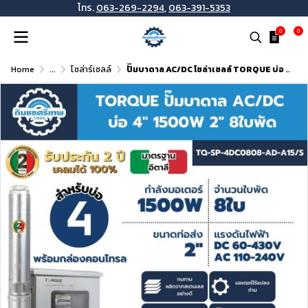
โทร.
063-269-2294
,
063-391-5353
0
0
Home
...
โซล่าร์เซลล์
ปั๊มบาดาล AC/DC โซล่าเซลล์ TORQUE บ่อ 4 นิ้ว 1500W ท่อ 2 นิ้ว 8 ใบพัด รุ่น TQ-SP-4DC0808-AD-A15/S