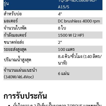
รุ่น
A15/S
สำหรับบ่อ
4"
มอเตอร์
DC brushless 4000 rpm
จำนวนใบพัด
8 ใบ
กำลังมอเตอร์
1500 W (2 HP)
ขนาดท่อส่ง
2"
ระยะส่งสูงสุด
100 เมตร
8.4 คิว/ชั่วโมง (140 ลิตร/
ปริมาณน้ำสูงสุด
นาที)
จำนวนแผ่นแนะนำ
6 แผ่น
(340W/46.4Voc)
การรับประกัน
มั่นใจยาว ๆ 2 ปีเต็ม! ปั๊มบาดาล TORQUE และชุดปั๊ม