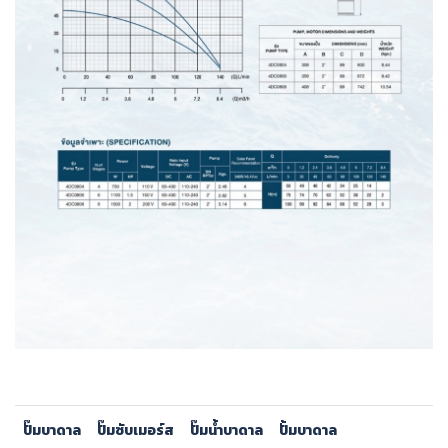
ปั๊มบาดาล
ปั๊มซับเมอร์ส
ปั๊มน้ำบาดาล
ปั้มบาดาล