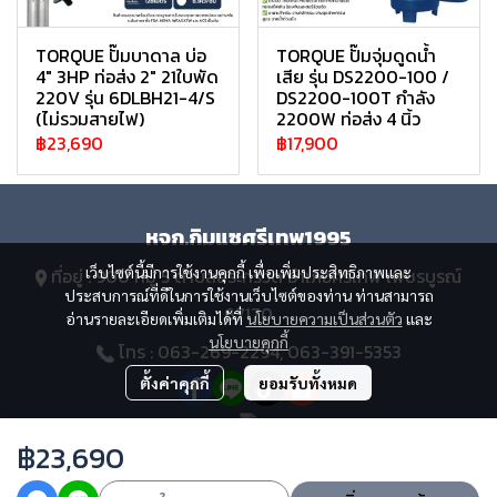
TORQUE ปั๊มบาดาล บ่อ
TORQUE ปั๊มจุ่มดูดน้ำ
4" 3HP ท่อส่ง 2" 21ใบพัด
เสีย รุ่น DS2200-100 /
220V รุ่น 6DLBH21-4/S
DS2200-100T กำลัง
(ไม่รวมสายไฟ)
2200W ท่อส่ง 4 นิ้ว
฿23,690
฿17,900
หจก.กิมแซศรีเทพ1995
เว็บไซต์นี้มีการใช้งานคุกกี้ เพื่อเพิ่มประสิทธิภาพและ
ที่อยู่ : 900 หมู่ 5 ตำบลสระกรวด อำเภอศรีเทพ เพชรบูรณ์
ประสบการณ์ที่ดีในการใช้งานเว็บไซต์ของท่าน ท่านสามารถ
67170
อ่านรายละเอียดเพิ่มเติมได้ที่
นโยบายความเป็นส่วนตัว
และ
นโยบายคุกกี้
โทร : 063-269-2294, 063-391-5353
ตั้งค่าคุกกี้
ยอมรับทั้งหมด
฿23,690
Copyright 2023 | All Rights Reserved | Powered by MWE