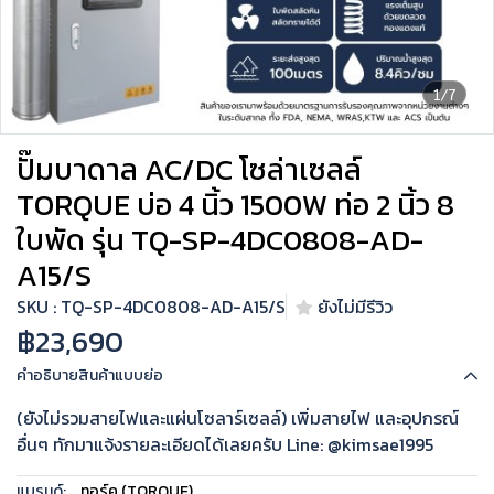
1/7
ปั๊มบาดาล AC/DC โซล่าเซลล์
TORQUE บ่อ 4 นิ้ว 1500W ท่อ 2 นิ้ว 8
ใบพัด รุ่น TQ-SP-4DC0808-AD-
A15/S
SKU : TQ-SP-4DC0808-AD-A15/S
ยังไม่มีรีวิว
฿23,690
คำอธิบายสินค้าแบบย่อ
(ยังไม่รวมสายไฟและแผ่นโซลาร์เซลล์) เพิ่มสายไฟ และอุปกรณ์
อื่นๆ ทักมาแจ้งรายละเอียดได้เลยครับ Line: @kimsae1995
แบรนด์:
ทอร์ค (TORQUE)