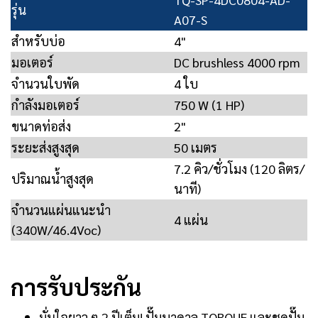
รุ่น
A07-S
สำหรับบ่อ
4"
มอเตอร์
DC brushless 4000 rpm
จำนวนใบพัด
4 ใบ
กำลังมอเตอร์
750 W (1 HP)
ขนาดท่อส่ง
2"
ระยะส่งสูงสุด
50 เมตร
7.2 คิว/ชั่วโมง (120 ลิตร/
ปริมาณน้ำสูงสุด
นาที)
จำนวนแผ่นแนะนำ
4 แผ่น
(340W/46.4Voc)
การรับประกัน
มั่นใจยาว ๆ 2 ปีเต็ม! ปั๊มบาดาล TORQUE และชุดปั๊ม