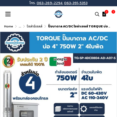
โทร.
063-269-2294
,
063-391-5353
0
0
Home
...
โซล่าร์เซลล์
ปั๊มบาดาล AC/DC โซล่าเซลล์ TORQUE บ่อ 4 นิ้ว 750W ท่อ 2 นิ้ว 4 ใบพัด รุ่น TQ-SP-4DC0804-AD-A07-S