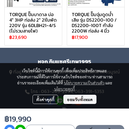
TORQUE ปั๊มบาดาล บ่อ
TORQUE ปั๊มจุ่มดูดน้ำ
4" 3HP ท่อส่ง 2" 21ใบพัด
เสีย รุ่น DS2200-100 /
220V รุ่น 6DLBH21-4/S
DS2200-100T กำลัง
(ไม่รวมสายไฟ)
2200W ท่อส่ง 4 นิ้ว
฿23,690
฿17,900
หจก.กิมแซศรีเทพ1995
เว็บไซต์นี้มีการใช้งานคุกกี้ เพื่อเพิ่มประสิทธิภาพและ
ที่อยู่ : 900 หมู่ 5 ตำบลสระกรวด อำเภอศรีเทพ เพชรบูรณ์
ประสบการณ์ที่ดีในการใช้งานเว็บไซต์ของท่าน ท่านสามารถ
67170
อ่านรายละเอียดเพิ่มเติมได้ที่
นโยบายความเป็นส่วนตัว
และ
นโยบายคุกกี้
โทร : 063-269-2294, 063-391-5353
ตั้งค่าคุกกี้
ยอมรับทั้งหมด
฿19,990
Copyright 2023 | All Rights Reserved | Powered by MWE