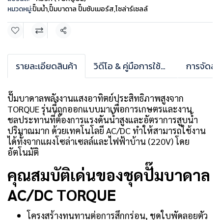
หมวดหมู่:
ปั๊มน้ำ
,
ปั๊มบาดาล ปั๊มซับเมอร์ส
,
โซล่าร์เซลล์
แชร์
รายละเอียดสินค้า
วิดีโอ & คู่มือการใช้งาน
การจัดส่ง
ปั๊มบาดาลพลังงานแสงอาทิตย์ประสิทธิภาพสูงจาก
TORQUE รุ่นนี้ถูกออกแบบมาเพื่อการเกษตรและงาน
ชลประทานที่ต้องการแรงดันน้ำสูงและอัตราการสูบน้ำ
ปริมาณมาก ด้วยเทคโนโลยี AC/DC ทำให้สามารถใช้งาน
ได้ทั้งจากแผงโซล่าเซลล์และไฟฟ้าบ้าน (220V) โดย
อัตโนมัติ
คุณสมบัติเด่นของชุดปั๊มบาดาล
AC/DC TORQUE
โครงสร้างทนทานต่อการสึกกร่อน, ชุดใบพัดลอยตัว