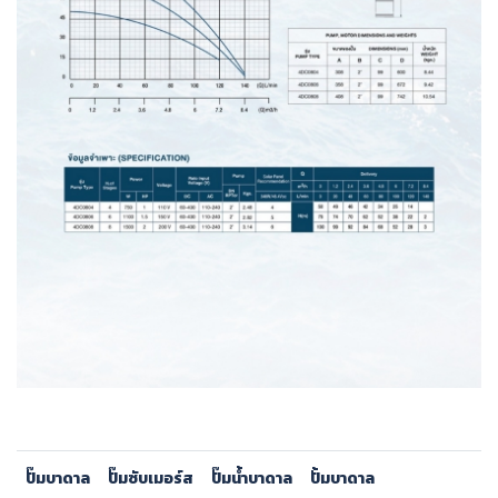
ปั๊มบาดาล
ปั๊มซับเมอร์ส
ปั๊มน้ำบาดาล
ปั้มบาดาล