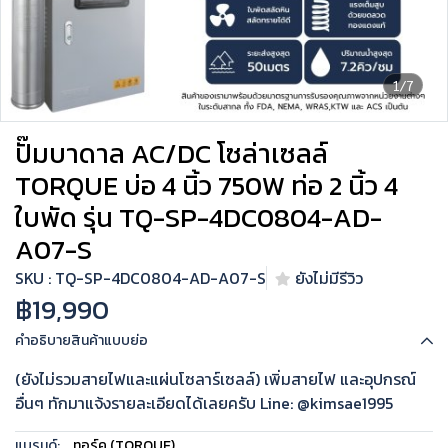
1/7
ปั๊มบาดาล AC/DC โซล่าเซลล์
TORQUE บ่อ 4 นิ้ว 750W ท่อ 2 นิ้ว 4
ใบพัด รุ่น TQ-SP-4DC0804-AD-
A07-S
SKU : TQ-SP-4DC0804-AD-A07-S
ยังไม่มีรีวิว
฿19,990
คำอธิบายสินค้าแบบย่อ
(ยังไม่รวมสายไฟและแผ่นโซลาร์เซลล์) เพิ่มสายไฟ และอุปกรณ์
อื่นๆ ทักมาแจ้งรายละเอียดได้เลยครับ Line: @kimsae1995
แบรนด์:
ทอร์ค (TORQUE)