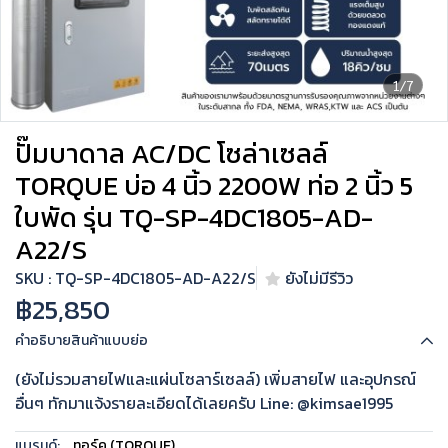
1/7
ปั๊มบาดาล AC/DC โซล่าเซลล์
TORQUE บ่อ 4 นิ้ว 2200W ท่อ 2 นิ้ว 5
ใบพัด รุ่น TQ-SP-4DC1805-AD-
A22/S
SKU : TQ-SP-4DC1805-AD-A22/S
ยังไม่มีรีวิว
฿25,850
คำอธิบายสินค้าแบบย่อ
(ยังไม่รวมสายไฟและแผ่นโซลาร์เซลล์) เพิ่มสายไฟ และอุปกรณ์
อื่นๆ ทักมาแจ้งรายละเอียดได้เลยครับ Line: @kimsae1995
แบรนด์:
ทอร์ค (TORQUE)