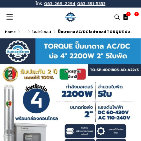
โทร.
063-269-2294
,
063-391-5353
0
0
Home
...
โซล่าร์เซลล์
ปั๊มบาดาล AC/DC โซล่าเซลล์ TORQUE บ่อ 4 นิ้ว 2200W ท่อ 2 นิ้ว 5 ใบพัด รุ่น TQ-SP-4DC1805-AD-A22/S