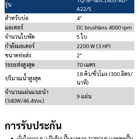
รุ่น
A22/S
สำหรับบ่อ
4"
มอเตอร์
DC brushless 4000 rpm
จำนวนใบพัด
5 ใบ
กำลังมอเตอร์
2200 W (3 HP)
ขนาดท่อส่ง
2"
ระยะส่งสูงสุด
70 เมตร
18 คิว/ชั่วโมง (300 ลิตร/
ปริมาณน้ำสูงสุด
นาที)
จำนวนแผ่นแนะนำ
9 แผ่น
(340W/46.4Voc)
การรับประกัน
มั่นใจยาว ๆ 2 ปีเต็ม! ปั๊มบาดาล TORQUE และชุดปั๊ม