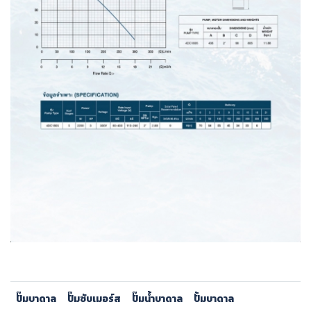
ปั๊มบาดาล
ปั๊มซับเมอร์ส
ปั๊มน้ำบาดาล
ปั้มบาดาล