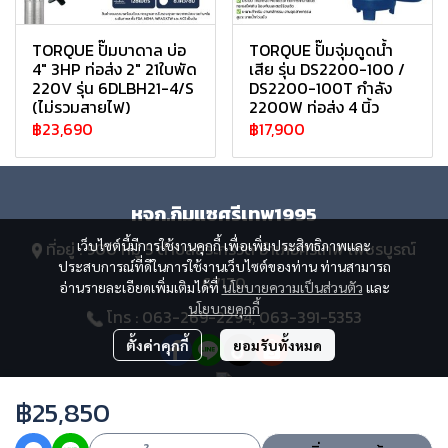
TORQUE ปั๊มบาดาล บ่อ
TORQUE ปั๊มจุ่มดูดน้ำ
4" 3HP ท่อส่ง 2" 21ใบพัด
เสีย รุ่น DS2200-100 /
220V รุ่น 6DLBH21-4/S
DS2200-100T กำลัง
(ไม่รวมสายไฟ)
2200W ท่อส่ง 4 นิ้ว
฿23,690
฿17,900
หจก.กิมแซศรีเทพ1995
เว็บไซต์นี้มีการใช้งานคุกกี้ เพื่อเพิ่มประสิทธิภาพและ
ที่อยู่ : 900 หมู่ 5 ตำบลสระกรวด อำเภอศรีเทพ เพชรบูรณ์
ประสบการณ์ที่ดีในการใช้งานเว็บไซต์ของท่าน ท่านสามารถ
67170
อ่านรายละเอียดเพิ่มเติมได้ที่
นโยบายความเป็นส่วนตัว
และ
นโยบายคุกกี้
โทร : 063-269-2294, 063-391-5353
ตั้งค่าคุกกี้
ยอมรับทั้งหมด
฿25,850
Copyright 2023 | All Rights Reserved | Powered by MWE