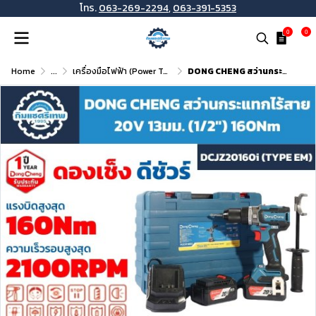
โทร.
063-269-2294
,
063-391-5353
0
0
Home
...
เครื่องมือไฟฟ้า (Power Tools)
DONG CHENG สว่านกระแทกไร้สาย 20V 13มม.(1/2") 160Nm รุ่น DCJZ20160i