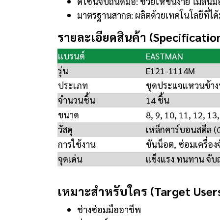
ดีไซน์จับถนัดมือ: ช่วยให้ขันง่าย ไม่ลื่
มาตรฐานสากล: ผลิตด้วยเทคโนโลยีที่
รายละเอียดสินค้า (Specificatio
แบรนด์
EASTMAN
รุ่น
E121-1114M
ประเภท
ชุดประแจแหวนข้า
จำนวนชิ้น
14 ชิ้น
ขนาด
8, 9, 10, 11, 12, 13
วัสดุ
เหล็กคาร์บอนสตีล (
การใช้งาน
ขันน็อต, ซ่อมเครื่อง
จุดเด่น
แข็งแรง ทนทาน จับถ
เหมาะสำหรับใคร (Target User
ช่างซ่อมมืออาชีพ