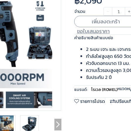
฿2,090
จำนวน
เพิ่มลงตะกร้า
ขอใบเสนอราคา
คำอธิบายสินค้าแบบย่อ
2 ระบบ เจาะ และ เจาะก
กำลังไฟสูงสุด 650 วัตต
หัวจับดอกขนาด 13 มม.
ความเร็วรอบสูงสุด 3,
รับประกัน 2 ปี
หมวดหมู่
แบรนด์:
โรเวล (ROWEL)
รายการโปรด
เปรียบเ