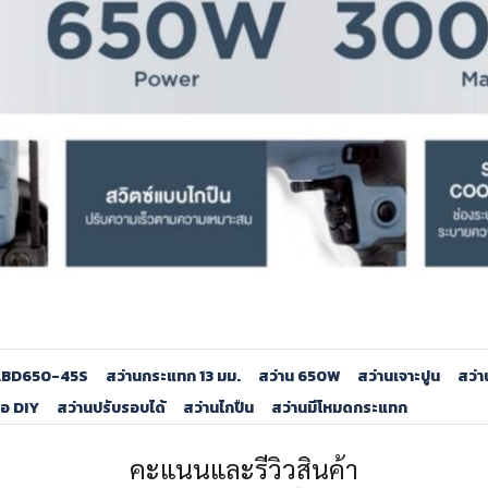
ABD650-45S
สว่านกระแทก 13 มม.
สว่าน 650W
สว่านเจาะปูน
สว่า
ือ DIY
สว่านปรับรอบได้
สว่านไกปืน
สว่านมีโหมดกระแทก
คะแนนและรีวิวสินค้า