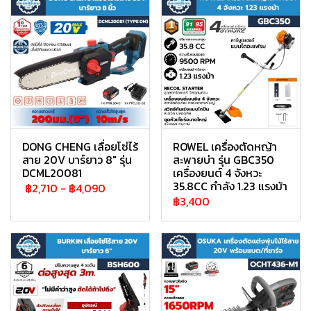
DONG CHENG เลื่อยโซ่ไร้
ROWEL เครื่องตัดหญ้า
สาย 20V บาร์ยาว 8" รุ่น
สะพายบ่า รุ่น GBC350
DCML20081
เครื่องยนต์ 4 จังหวะ
35.8CC กำลัง 1.23 แรงม้า
฿2,710
-
฿4,090
฿3,400