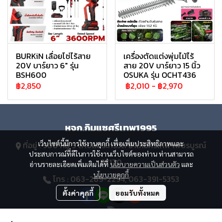
BURKiN เลื่อยโซ่ไร้สาย
เครื่องตัดแต่งพุ่มไม้ไร้
20V บาร์ยาว 6" รุ่น
สาย 20V บาร์ยาว 15 นิ้ว
BSH600
OSUKA รุ่น OCHT436
฿2,850
฿2,010
-
฿2,970
หจก.กิมแซศรีเทพ1995
เว็บไซต์นี้มีการใช้งานคุกกี้ เพื่อเพิ่มประสิทธิภาพและ
ที่อยู่ : 900 หมู่ 5 ตำบลสระกรวด อำเภอศรีเทพ เพชรบูรณ์
ประสบการณ์ที่ดีในการใช้งานเว็บไซต์ของท่าน ท่านสามารถ
67170
อ่านรายละเอียดเพิ่มเติมได้ที่
นโยบายความเป็นส่วนตัว
และ
นโยบายคุกกี้
โทร : 063-269-2294, 063-391-5353
ตั้งค่าคุกกี้
ยอมรับทั้งหมด