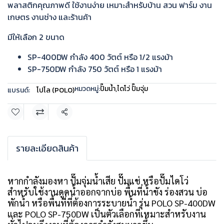
พลาสติกคุณภาพดี ใช้งานง่าย เหมาะสำหรับบ้าน สวน ฟาร์ม งาน
เกษตร งานช่าง และร้านค้า
มีให้เลือก 2 ขนาด
SP-400DW กำลัง 400 วัตต์ หรือ 1/2 แรงม้า
SP-750DW กำลัง 750 วัตต์ หรือ 1 แรงม้า
หมวดหมู่:
ปั๊มน้ำ
,
ไดโว่ ปั๊มจุ่ม
แบรนด์:
โปโล (POLO)
แชร์
รายละเอียดสินค้า
หากกำลังมองหา ปั๊มจุ่มน้ำเสีย ปั๊มแช่ หรือปั๊มไดโว่
สำหรับใช้งานดูดน้ำออกจากบ่อ พื้นที่น้ำขัง ร่องสวน บ่อ
พักน้ำ หรือพื้นที่ที่ต้องการระบายน้ำ รุ่น POLO SP-400DW
และ POLO SP-750DW เป็นตัวเลือกที่เหมาะสำหรับงาน