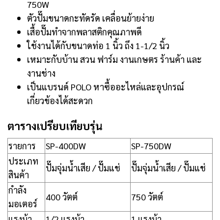
750W
ตัวปั๊มขนาดกะทัดรัด เคลื่อนย้ายง่าย
เสื้อปั๊มทำจากพลาสติกคุณภาพดี
ใช้งานได้กับขนาดท่อ 1 นิ้ว ถึง 1-1/2 นิ้ว
เหมาะกับบ้าน สวน ฟาร์ม งานเกษตร ร้านค้า และ
งานช่าง
เป็นแบรนด์ POLO หาซื้ออะไหล่และอุปกรณ์
เกี่ยวข้องได้สะดวก
ตารางเปรียบเทียบรุ่น
รายการ
SP-400DW
SP-750DW
ประเภท
ปั๊มจุ่มน้ำเสีย / ปั๊มแช่
ปั๊มจุ่มน้ำเสีย / ปั๊มแช่
สินค้า
กำลัง
400 วัตต์
750 วัตต์
มอเตอร์
แรงม้า
1/2 แรงม้า
1 แรงม้า