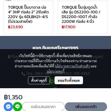
TORQUE ปั๊มบาดาล บ่อ
TORQUE ปั๊มจุ่มดูดน้ำ
4" 3HP ท่อส่ง 2" 21ใบพัด
เสีย รุ่น DS2200-100 /
220V รุ่น 6DLBH21-4/S
DS2200-100T กำลัง
(ไม่รวมสายไฟ)
2200W ท่อส่ง 4 นิ้ว
฿23,690
฿17,900
หจก.กิมแซศรีเทพ1995
เว็บไซต์นี้มีการใช้งานคุกกี้ เพื่อเพิ่มประสิทธิภาพและ
ที่อยู่ : 900 หมู่ 5 ตำบลสระกรวด อำเภอศรีเทพ เพชรบูรณ์
ประสบการณ์ที่ดีในการใช้งานเว็บไซต์ของท่าน ท่านสามารถ
67170
อ่านรายละเอียดเพิ่มเติมได้ที่
นโยบายความเป็นส่วนตัว
และ
นโยบายคุกกี้
โทร : 063-269-2294, 063-391-5353
ตั้งค่าคุกกี้
ยอมรับทั้งหมด
฿1,350
Copyright 2023 | All Rights Reserved | Powered by MWE
ขอใบเสนอราคา
เพิ่มลงตะกร้า