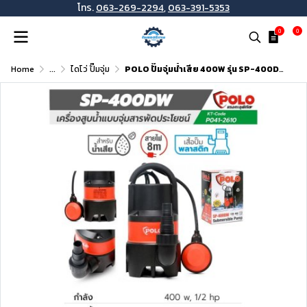
โทร.
063-269-2294
,
063-391-5353
0
0
Home
...
ไดโว่ ปั๊มจุ่ม
POLO ปั๊มจุ่มน้ำเสีย 400W รุ่น SP-400DW และ 750W รุ่น SP-750DW