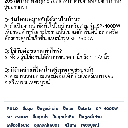
205 ลิตร/นาที ส่งสูง 8 เมตร เหมาะกับงานที่ต้องการกำลัง
สูบมากกว่า
Q: รุ่นไหนเหมาะกับใช้งานในบ้าน?
A: ถ้าเป็นงานน้ำขังทั่วไปในบ้านหรือสวน รุ่น SP-400DW
เพียงพอสำหรับการใช้งานทั่วไป แต่ถ้าพื้นที่น้ำมากหรือ
ต้องการสูบน้ำเร็วขึ้น แนะนำรุ่น SP-750DW
Q: ใช้กับท่อขนาดเท่าไหร่?
A: ทั้ง 2 รุ่นใช้งานได้กับท่อขนาด 1 นิ้ว ถึง 1-1/2 นิ้ว
Q: มีจำหน่ายที่ไหนในศรีเทพ เพชรบูรณ์?
A: สามารถสอบถามและสั่งซื้อได้ที่ กิมแซศรีเทพ1995
อ.ศรีเทพ จ.เพชรบูรณ์
POLO
ปั๊มจุ่ม
ปั๊มจุ่มน้ำเสีย
ปั๊มแช่
ปั๊มไดโว่
SP-400DW
SP-750DW
ปั๊มดูดน้ำ
ปั๊มดูดน้ำเสีย
ปั๊มดูดน้ำท่วม
เครื่องมือช่าง
อุปกรณ์เกษตร
ศรีเทพ
เพชรบูรณ์