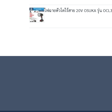
ไฟฉายหัวโตไร้สาย 20V OSUKA รุ่น OCL