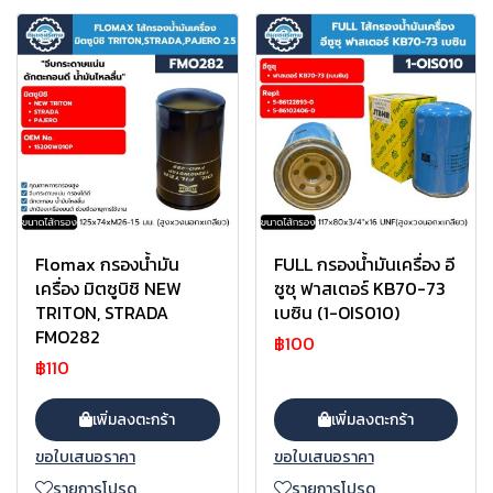
Flomax กรองน้ำมัน
FULL กรองน้ำมันเครื่อง อี
เครื่อง มิตซูบิชิ NEW
ซูซุ ฟาสเตอร์ KB70-73
TRITON, STRADA
เบซิน (1-OIS010)
FMO282
฿100
฿110
เพิ่มลงตะกร้า
เพิ่มลงตะกร้า
ขอใบเสนอราคา
ขอใบเสนอราคา
รายการโปรด
รายการโปรด