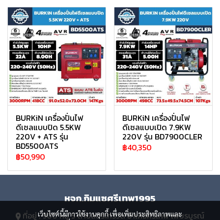
BURKiN เครื่องปั่นไฟ
BURKiN เครื่องปั่นไฟ
ดีเซลแบบปิด 5.5KW
ดีเซลแบบเปิด 7.9KW
220V + ATS รุ่น
220V รุ่น BD7900CLER
BD5500ATS
฿40,350
฿50,990
หจก.กิมแซศรีเทพ1995
เว็บไซต์นี้มีการใช้งานคุกกี้ เพื่อเพิ่มประสิทธิภาพและ
ที่อยู่ : 900 หมู่ 5 ตำบลสระกรวด อำเภอศรีเทพ เพชรบูรณ์