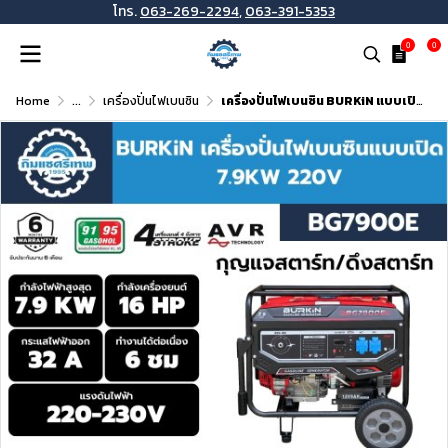
โทร.
063-269-2294
,
063-391-5353
0
0
Home
...
เครื่องปั่นไฟเบนซิน
เครื่องปั่นไฟเบนซิน BURKiN แบบเปิด 7.9KW 220V รุ่น BG7900E