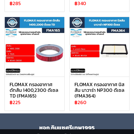
฿285
฿340
FLOMAX กรองอากาศ
FLOMAX กรองอากาศ นิส
ดัทสัน 1400,2300 ดีเซล
สัน นาวาร่า NP300 ดีเซล
TD (FMA165)
(FMA364)
฿225
฿260
หจก.กิมแซศรีเทพ1995