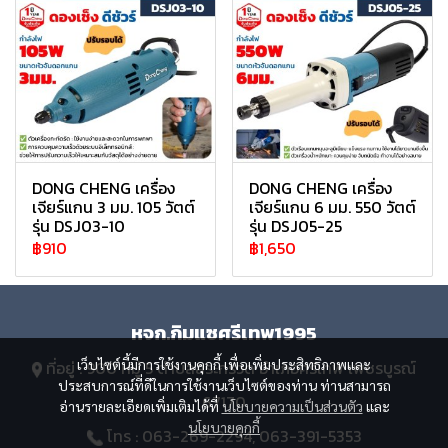
DONG CHENG เครื่อง
DONG CHENG เครื่อง
เจียร์แกน 3 มม. 105 วัตต์
เจียร์แกน 6 มม. 550 วัตต์
รุ่น DSJ03-10
รุ่น DSJ05-25
฿910
฿1,650
หจก.กิมแซศรีเทพ1995
เว็บไซต์นี้มีการใช้งานคุกกี้ เพื่อเพิ่มประสิทธิภาพและ
ที่อยู่ : 900 หมู่ 5 ตำบลสระกรวด อำเภอศรีเทพ เพชรบูรณ์
ประสบการณ์ที่ดีในการใช้งานเว็บไซต์ของท่าน ท่านสามารถ
67170
อ่านรายละเอียดเพิ่มเติมได้ที่
นโยบายความเป็นส่วนตัว
และ
นโยบายคุกกี้
โทร : 063-269-2294, 063-391-5353