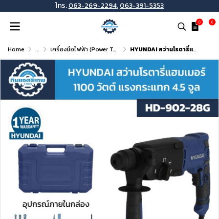
โทร.
063-269-2294
,
063-391-5353
0
0
Home
...
เครื่องมือไฟฟ้า (Power Tools)
HYUNDAI สว่านโรตารี่แฮมเมอร์ 1100 วัตต์ แรงกระแทก 4.5 จูล รุ่น HD-902-28G