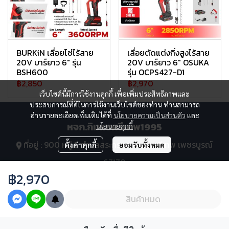
BURKiN เลื่อยโซ่ไร้สาย
เลื่อยตัดแต่งกิ่งสูงไร้สาย
20V บาร์ยาว 6" รุ่น
20V บาร์ยาว 6" OSUKA
BSH600
รุ่น OCPS427-D1
฿2,850
฿2,970
เว็บไซต์นี้มีการใช้งานคุกกี้ เพื่อเพิ่มประสิทธิภาพและ
ประสบการณ์ที่ดีในการใช้งานเว็บไซต์ของท่าน ท่านสามารถ
อ่านรายละเอียดเพิ่มเติมได้ที่
นโยบายความเป็นส่วนตัว
และ
หจก.กิมแซศรีเทพ1995
นโยบายคุกกี้
ที่อยู่ : 900 หมู่ 5 ตำบลสระกรวด อำเภอศรีเทพ เพชรบูรณ์
ตั้งค่าคุกกี้
ยอมรับทั้งหมด
67170
฿2,970
โทร : 063-269-2294, 063-391-5353
สินค้าหมด