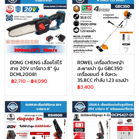
DONG CHENG เลื่อยโซ่ไร้
ROWEL เครื่องตัดหญ้า
สาย 20V บาร์ยาว 8" รุ่น
สะพายบ่า รุ่น GBC350
DCML20081
เครื่องยนต์ 4 จังหวะ
35.8CC กำลัง 1.23 แรงม้า
฿2,710
-
฿4,090
฿3,400