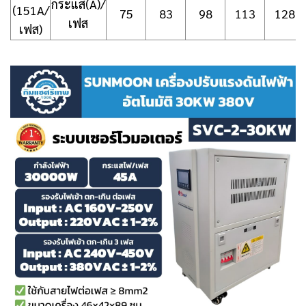
กระแส(A)/
(151A/
75
83
98
113
128
เฟส
เฟส)