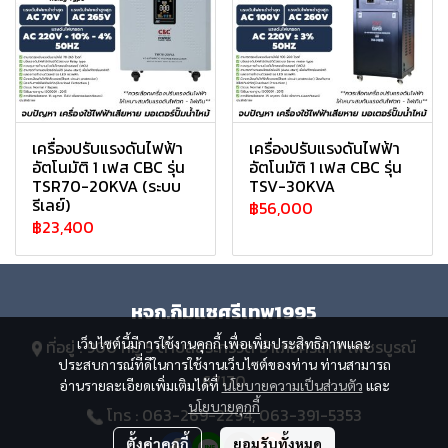
เครื่องปรับแรงดันไฟฟ้า
เครื่องปรับแรงดันไฟฟ้า
อัตโนมัติ 1 เฟส CBC รุ่น
อัตโนมัติ 1 เฟส CBC รุ่น
TSR70-20KVA (ระบบ
TSV-30KVA
รีเลย์)
฿56,000
฿23,400
หจก.กิมแซศรีเทพ1995
เว็บไซต์นี้มีการใช้งานคุกกี้ เพื่อเพิ่มประสิทธิภาพและ
ที่อยู่ : 900 หมู่ 5 ตำบลสระกรวด อำเภอศรีเทพ เพชรบูรณ์
ประสบการณ์ที่ดีในการใช้งานเว็บไซต์ของท่าน ท่านสามารถ
67170
อ่านรายละเอียดเพิ่มเติมได้ที่
นโยบายความเป็นส่วนตัว
และ
นโยบายคุกกี้
โทร : 063-269-2294, 063-391-5353
ตั้งค่าคุกกี้
ยอมรับทั้งหมด