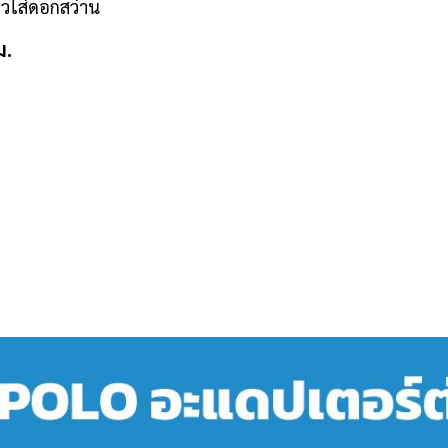
ัวใส่ดอกสว่าน
ม.