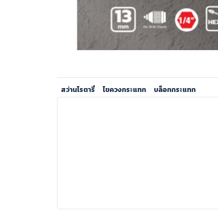
สว่านโรตารี่
ไขควงกระแทก
บล็อกกระแทก