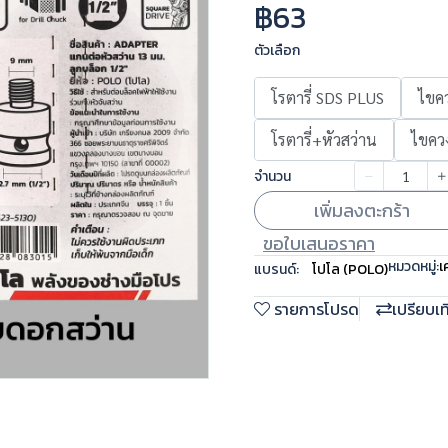
฿63
ตัวเลือก
โรตารี่ SDS PLUS
ไขคว
โรตารี่+หัวสว่าน
ไขคว
จำนวน
เพิ่มลงตะกร้า
ขอใบเสนอราคา
หมวดหมู่:
เ
แบรนด์:
โปโล (POLO)
รายการโปรด
เปรียบเ