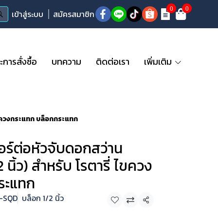
0
0
เข้าสู่ระบบ
สมัครสมาชิก
ารสั่งซื้อ
บทความ
ติดต่อเรา
เพิ่มเติม
 ไขควงกระแทก บล็อกกระแทก
ร์ต่อหัวจับดอกสว่าน
 นิ้ว) สำหรับ โรตารี่ ไขควง
ระแทก
R-SQD
บล็อก 1/2 นิ้ว
แชร์