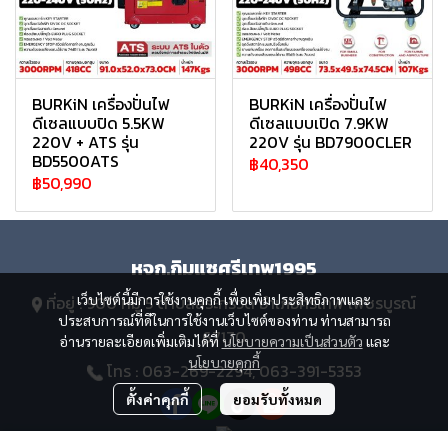
BURKiN เครื่องปั่นไฟ
BURKiN เครื่องปั่นไฟ
ดีเซลแบบปิด 5.5KW
ดีเซลแบบเปิด 7.9KW
220V + ATS รุ่น
220V รุ่น BD7900CLER
BD5500ATS
฿40,350
฿50,990
หจก.กิมแซศรีเทพ1995
เว็บไซต์นี้มีการใช้งานคุกกี้ เพื่อเพิ่มประสิทธิภาพและ
ที่อยู่ : 900 หมู่ 5 ตำบลสระกรวด อำเภอศรีเทพ เพชรบูรณ์
ประสบการณ์ที่ดีในการใช้งานเว็บไซต์ของท่าน ท่านสามารถ
67170
อ่านรายละเอียดเพิ่มเติมได้ที่
นโยบายความเป็นส่วนตัว
และ
นโยบายคุกกี้
โทร : 063-269-2294, 063-391-5353
ตั้งค่าคุกกี้
ยอมรับทั้งหมด