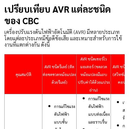
เปรียบเทียบ AVR แต่ละชนิด
ของ CBC
เครื่องปรับแรงดันไฟฟ้าอัตโนมัติ (AVR) มีหลายประเภท
โดยแต่ละประเภทมีข้อดีข้อเสีย และเหมาะสำหรับการใช้
งานที่แตกต่างกัน ดังนี้
AVR ชนิดเซอร์โว
AVR ชนิดรีเลย์ (ตัด
มอเตอร์ (ขดลวด
AVR ชนิดไ
คุณสมบัติ
ต่อขดขวดหม้อแปลง
หม้อแปลงมีแถบ
(สวิทซ์เป
ด้วยรีเลย์)
ปรับค่าได้ด้วยแปรง
คอนดัก
ถ่าน)
การแก้ไขแรง
เว
การแก้ไขแรง
ดันไฟฟ้า
สนอ
ดันไฟฟ้า
แบบต่อเนื่อง
ที่
แบบขั้น
และราบรื่น
การ