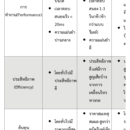
บันได
เวลาตอบ
แรง
การ
เวลาตอบ
สนอง 1-3
ที่ม
ทำงาน(Performance)
สนองเร็ว <
วินาที (ช้า
แม่
20ms
กว่าแบบ
ไม่ม
ความแม่นยำ
รีเลย์)
บิด
ปานกลาง
ความแม่นยำ
คลื
ดี
ประสิทธิภาพ
ประ
ดี แต่มีการ
สูงเ
โดยทั่วไปมี
สูญเสียบ้าง
อุป
ประสิทธิภาพ
ประสิทธิภาพ
จากการ
คอน
(Efficiency)
ดี
เคลื่อนไหว
ในก
ทางกล
วงจ
ราคาสมเหตุ
โดย
โดยทั่วไปมี
สมผล สูงกว่า
ราค
ต้นทุน
ราคาถูกที่สุด
ชนิดรีเลย์เล็ก
แบบ