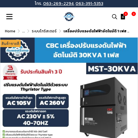
โทร.
063-269-2294
,
063-391-5353
0
0
Home
...
ระบบไทริสเตอร์
เครื่องปรับแรงดันไฟฟ้าอัตโนมัติ 1 เฟส CBC รุ่น MST-30KVA (ระบบ Thyristor Type)
สินค้าขายดี