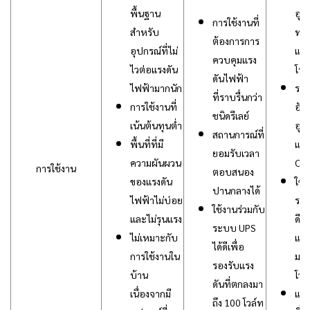
พื้นฐาน
อุป
การใช้งานที่
สำหรับ
ทา
ต้องการการ
อุปกรณ์ที่ไม่
แพท
ควบคุมแรง
ไวต่อแรงดัน
โท
ดันไฟฟ้า
ไฟฟ้ามากนัก
ระ
ที่ราบรื่นกว่า
การใช้งานที่
อัต
ชนิดรีเลย์
เน้นต้นทุนต่ำ
อุต
สถานการณ์ที่
พื้นที่ที่มี
และ
ยอมรับเวลา
ความผันผวน
CN
การใช้งาน
ตอบสนอง
ของแรงดัน
ใช้
ปานกลางได้
ไฟฟ้าไม่บ่อย
ระบ
ใช้งานร่วมกับ
และไม่รุนแรง
ดีเพ
ระบบ UPS
ไม่เหมาะกับ
แรง
ได้ดีเพื่อ
การใช้งานใน
มาถ
รองรับแรง
บ้าน
โวล
ดันที่ตกลงมา
เนื่องจากมี
และ
ถึง 100 โวล์ท