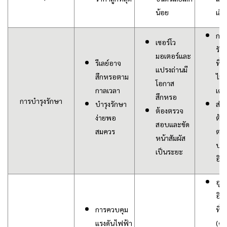
น้อย
เล็
การ
เซอร์โว
รัก
มอเตอร์และ
รีเลย์อาจ
ที่ส
แปรงถ่านมี
สึกหรอตาม
ไม่ม
โอกาส
กาลเวลา
เคล
สึกหรอ
การบำรุงรักษา
บำรุงรักษา
ส่ว
ต้องตรวจ
ง่ายพอ
ต้อ
สอบและขัด
สมควร
ตร
หน้าสัมผัส
ปร
เป็นระยะ
อิเ
อุป
อิเ
การควบคุม
ที่
แรงดันไฟฟ้า
(คอ