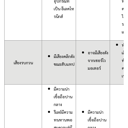
อุปกรณ์ที่
ที่
เป็น อีเลคโท
ควบ
รนิกส์
ไฟฟ
รวด
แม่
ทำง
อาจมีเสียงดัง
เสี
มีเสียงคลิกดัง
จากเซอร์โว
พั
เสียงรบกวน
ขณะสับแทป
มอเตอร์
ควา
เท่า
มีความน่า
เชื่อถือปาน
กลาง
รีเลย์มีความ
มีความน่า
ทนทานพอ
เชื่อถือปาน
สมควรแต่มี
กลาง