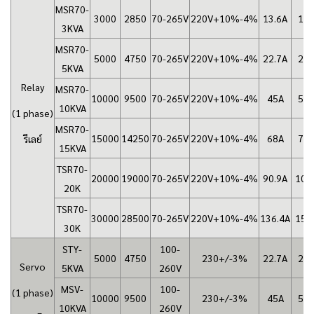
MSR70-
3000
2850
70-265V
220V+10%-4%
13.6A
15
3KVA
MSR70-
5000
4750
70-265V
220V+10%-4%
22.7A
25
5KVA
Relay
MSR70-
10000
9500
70-265V
220V+10%-4%
45A
50
10KVA
(1 phase)
MSR70-
15000
14250
70-265V
220V+10%-4%
68A
75
รีเลย์
15KVA
TSR70-
20000
19000
70-265V
220V+10%-4%
90.9A
100
20K
TSR70-
30000
28500
70-265V
220V+10%-4%
136.4A
150
30K
STY-
100-
5000
4750
230+/-3%
22.7A
25
Servo
5KVA
260V
MSV-
100-
(1 phase)
10000
9500
230+/-3%
45A
50
10KVA
260V