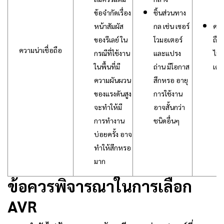
ข้อจำกัดเรื่อง
ชิ้นส่วนทาง
หน้าสัมผัส
กล เช่น เซอร์
ควา
ของรีเลย์ ใน
โวมอเตอร์
ถือส
ความน่าเชื่อถือ
กรณีที่ใช้งาน
และแปรง
ไม่ม
ในพื้นที่มี
ถ่าน มีโอกาส
เคล
ความผันผวน
สึกหรอ อายุ
ของแรงดันสูง
การใช้งาน
จะทำให้มี
อาจสั้นกว่า
การทำงาน
ชนิดอื่นๆ
บ่อยครั้ง อาจ
ทำให้สึกหรอ
มาก
ข้อควรพิจารณาในการเลือก
AVR