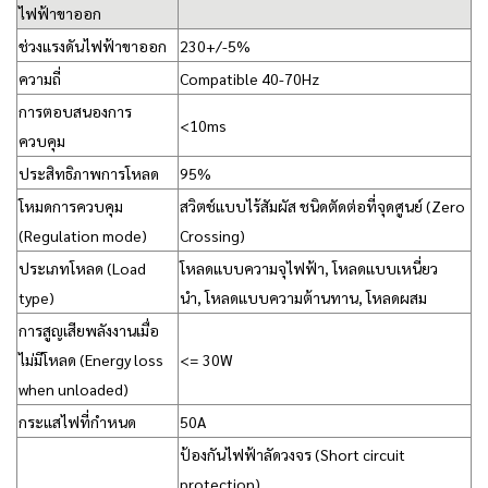
ไฟฟ้าขาออก
ช่วงแรงดันไฟฟ้าขาออก
230+/-5%
ความถี่
Compatible 40-70Hz
การตอบสนองการ
<10ms
ควบคุม
ประสิทธิภาพการโหลด
95%
โหมดการควบคุม
สวิตช์แบบไร้สัมผัส ชนิดตัดต่อที่จุดศูนย์ (Zero
(Regulation mode)
Crossing)
ประเภทโหลด (Load
โหลดแบบความจุไฟฟ้า, โหลดแบบเหนี่ยว
type)
นำ, โหลดแบบความต้านทาน, โหลดผสม
การสูญเสียพลังงานเมื่อ
ไม่มีโหลด (Energy loss
<= 30W
when unloaded)
กระแสไฟที่กำหนด
50A
ป้องกันไฟฟ้าลัดวงจร (Short circuit
protection)