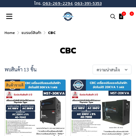
โทร.
063-269-2294
,
063-391-5353
0
0
Home
แบรนด์สินค้า
CBC
CBC
พบสินค้า 13 ชิ้น
ความน่าสนใจ
สินค้าขายดี